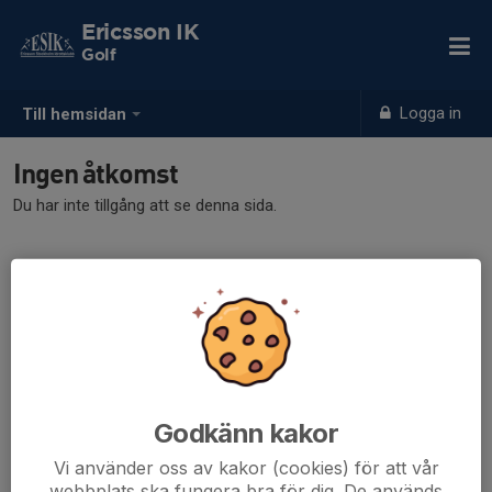
Ericsson IK
Golf
Logga in
Till hemsidan
Ingen åtkomst
Du har inte tillgång att se denna sida.
Godkänn kakor
Vi använder oss av kakor (cookies) för att vår
webbplats ska fungera bra för dig. De används