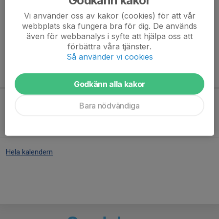
You buy a five hour ticket for 420 SEK, ie 84 SEK/hour.
Vi använder oss av kakor (cookies) för att vår
You must be a member in ESIK and you are only allowed to buy
webbplats ska fungera bra för dig. De används
5...
även för webbanalys i syfte att hjälpa oss att
Läs mer
förbättra våra tjänster.
Så använder vi cookies
Kommande aktiviteter
Godkänn alla kakor
Bara nödvändiga
Inga aktiviteter inbokade
Hela kalendern