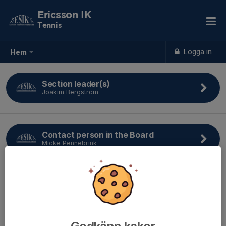
Ericsson IK
Tennis
Logga in
Hem
Section leader(s)
Joakim Bergström
Contact person in the Board
Micke Pennebrink
Tennis agreement
23 maj 2023
0 kommentarer
We have a favorable agreement with Sollentuna Tennis to use
the Edsbergs Tennishall at a reduced fee.
Godkänn kakor