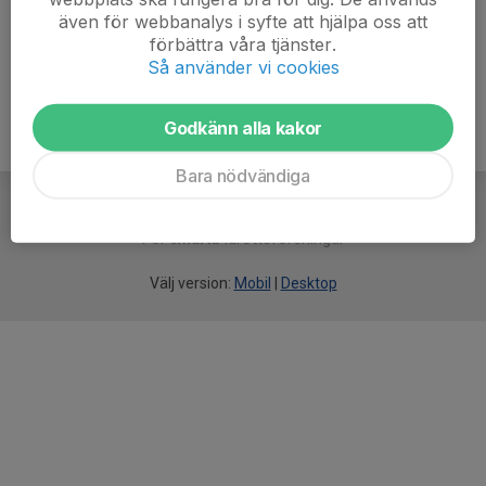
även för webbanalys i syfte att hjälpa oss att
Ålder
59 år
förbättra våra tjänster.
Så använder vi cookies
Godkänn alla kakor
Bara nödvändiga
För
smarta
idrottsföreningar
Välj version:
Mobil
|
Desktop