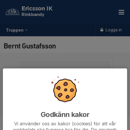
Ericsson IK
Rinkbandy
Logga in
Truppen
Bernt Gustafsson
Godkänn kakor
Vi använder oss av kakor (cookies) för att vår
Position
-
webbplats ska fungera bra för dig. De används