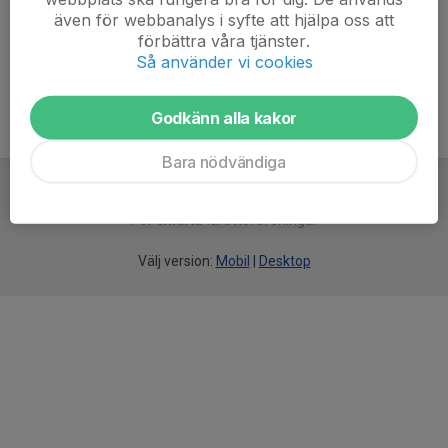
även för webbanalys i syfte att hjälpa oss att
Ålder
-
förbättra våra tjänster.
Så använder vi cookies
Godkänn alla kakor
Bara nödvändiga
För
smarta
idrottsföreningar
Välj version:
Mobil
|
Desktop