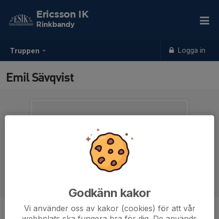
Ericsson IK
Rinkbandy
Logga in
Truppen
Emil Sävqvist
Godkänn kakor
Vi använder oss av kakor (cookies) för att vår
Titel
webbplats ska fungera bra för dig. De används