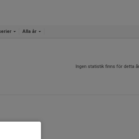
serier
Alla år
Ingen statistik finns för detta å