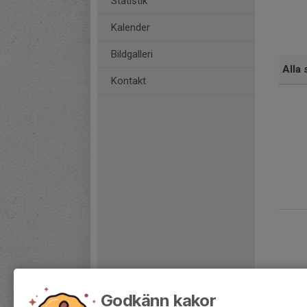
Statistik
Kalender
Bildgalleri
Alla 
Kontakt
Godkänn kakor