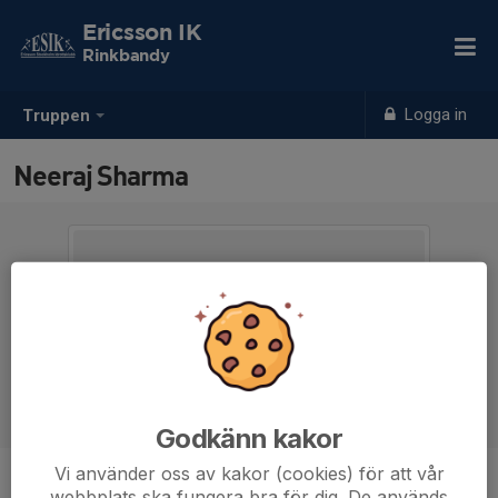
Ericsson IK
Rinkbandy
Logga in
Truppen
Neeraj Sharma
Godkänn kakor
Vi använder oss av kakor (cookies) för att vår
Position
-
webbplats ska fungera bra för dig. De används