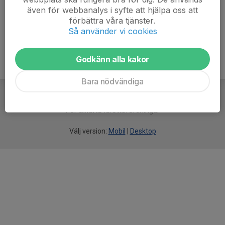
även för webbanalys i syfte att hjälpa oss att
Ålder
39 år
förbättra våra tjänster.
Så använder vi cookies
Godkänn alla kakor
Bara nödvändiga
För
smarta
idrottsföreningar
Välj version:
Mobil
|
Desktop