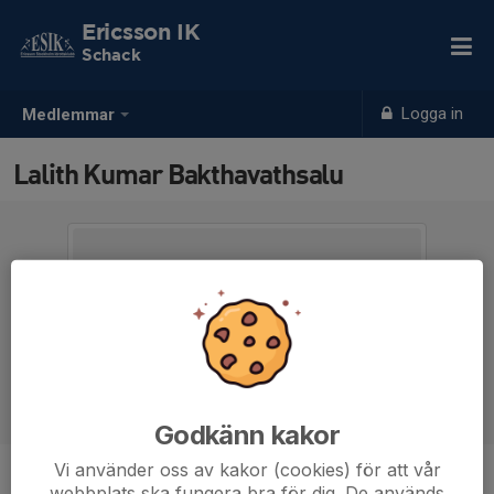
Ericsson IK
Schack
Logga in
Medlemmar
Lalith Kumar Bakthavathsalu
Godkänn kakor
Vi använder oss av kakor (cookies) för att vår
Ålder
32 år
webbplats ska fungera bra för dig. De används