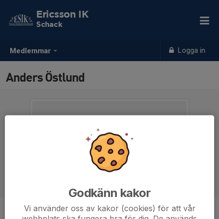
Ericsson IK
Schack
Logga in
Medlemmar
Anders Östlund
Godkänn kakor
Vi använder oss av kakor (cookies) för att vår
Ålder
60 år
webbplats ska fungera bra för dig. De används