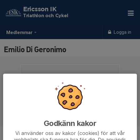
Ericsson IK
Triathlon och Cykel
Logga in
Medlemmar
Emilio Di Geronimo
Godkänn kakor
Vi använder oss av kakor (cookies) för att vår
Ålder
-
webbplats ska fungera bra för dig. De används