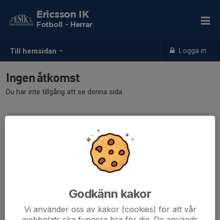
Ericsson IK
Fotboll - Herrar
Logga in
Till hemsidan
Ingen åtkomst
Du har inte tillgång att se denna sida.
Godkänn kakor
Vi använder oss av kakor (cookies) för att vår
webbplats ska fungera bra för dig. De används