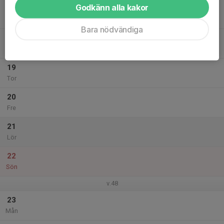
Godkänn alla kakor
17
Tis
Bara nödvändiga
18
Ons
19
Tor
20
Fre
21
Lör
22
Sön
v.48
23
Mån