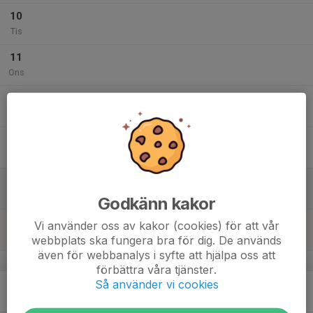
10
Tis
11
Ons
12
Tor
13
Fre
14
Lör
Godkänn kakor
15
Vi använder oss av kakor (cookies) för att vår
Sön
webbplats ska fungera bra för dig. De används
även för webbanalys i syfte att hjälpa oss att
v.47
förbättra våra tjänster.
Så använder vi cookies
16
Mån