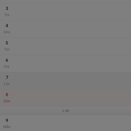
3
Tis
4
Ons
5
Tor
6
Fre
7
Lör
8
Sön
v.46
9
Mån