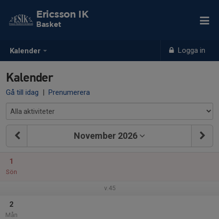
Ericsson IK
Basket
Logga in
Kalender
Kalender
Gå till idag
|
Prenumerera
November 2026
1
Sön
v.45
2
Mån