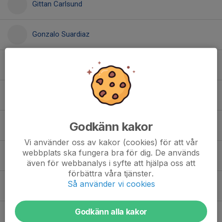
Gittan Carlsund
Gonzalo Suardiaz
Haiwei Gu
Hans Meisner
Godkänn kakor
Hans Meisner
Vi använder oss av kakor (cookies) för att vår
webbplats ska fungera bra för dig. De används
Hosna Molavi
även för webbanalys i syfte att hjälpa oss att
förbättra våra tjänster.
Så använder vi cookies
Isak Sundholm
Godkänn alla kakor
Jan Studeny