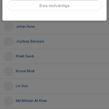
Bara nödvändiga
Jian Yang
Johan Rune
Joydeep Banerjee
Khalil Saedi
Krunal Modi
Lei Guo
Md Mohsin Ali Khan