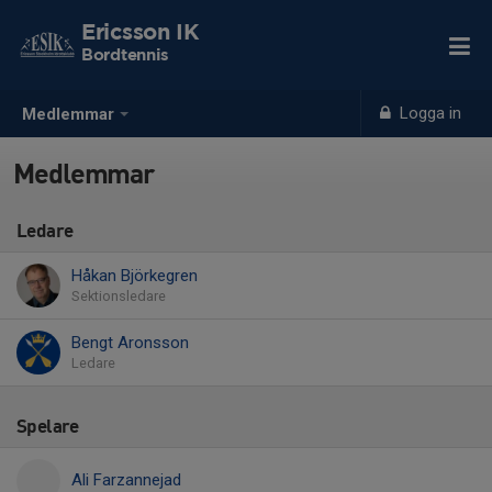
Ericsson IK
Bordtennis
Logga in
Medlemmar
Medlemmar
Ledare
Håkan Björkegren
Sektionsledare
Bengt Aronsson
Ledare
Spelare
Ali Farzannejad