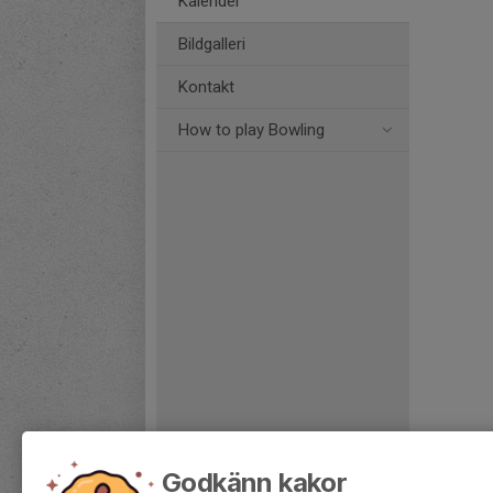
Kalender
Bildgalleri
Kontakt
How to play Bowling
Godkänn kakor