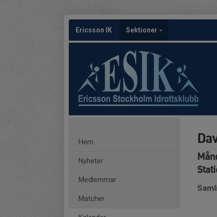
Ericsson IK
Sektioner
Dav
Hem
Månd
Nyheter
Stat
Medlemmar
Samli
Matcher