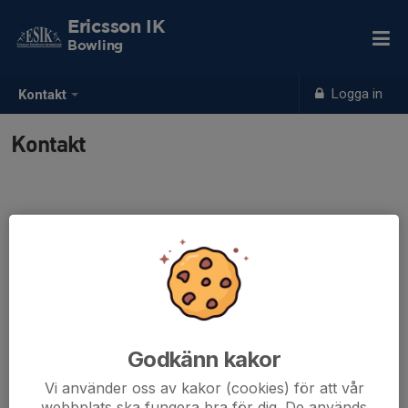
Ericsson IK
Bowling
Logga in
Kontakt
Kontakt
Kontaktpersoner
Per Owe Areskär
E-post visas bara för inloggade
Godkänn kakor
Vi använder oss av kakor (cookies) för att vår
webbplats ska fungera bra för dig. De används