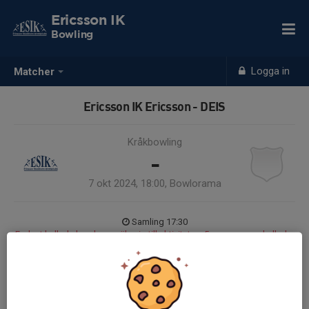
Ericsson IK
Bowling
Logga in
Matcher
Ericsson IK Ericsson - DEIS
Kråkbowling
-
7 okt 2024, 18:00, Bowlorama
Samling 17:30
Endast kallade kunde anmäla sig till aktiviteten. 5 personer var kallade.
Logga in här
www.sbhf.se/ligaservice/index.php/serie/index?series=3
Kråkan 2024-10-07.pdf