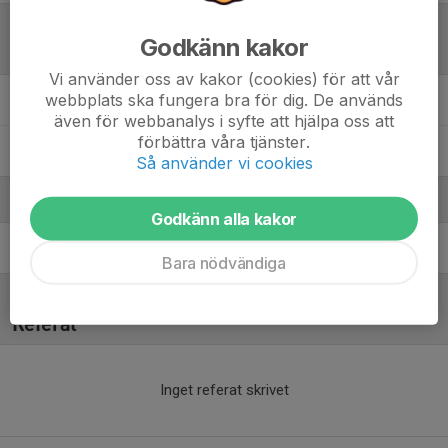
Godkänn kakor
Laguppställning
Vi använder oss av kakor (cookies) för att vår
webbplats ska fungera bra för dig. De används
Bo Holmkvist
även för webbanalys i syfte att hjälpa oss att
förbättra våra tjänster.
Karlo Kastelanac
Så använder vi cookies
Ledare
Godkänn alla kakor
Per Owe Areskär
Bara nödvändiga
Referat
Inget referat skrivet