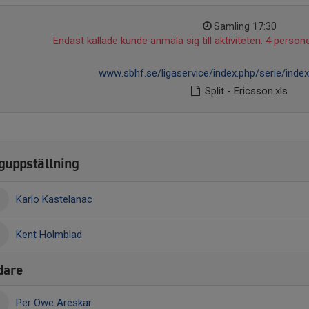
Samling 17:30
Endast kallade kunde anmäla sig till aktiviteten. 4 persone
www.sbhf.se/ligaservice/index.php/serie/inde
Split - Ericsson.xls
guppställning
Karlo Kastelanac
Kent Holmblad
dare
Per Owe Areskär