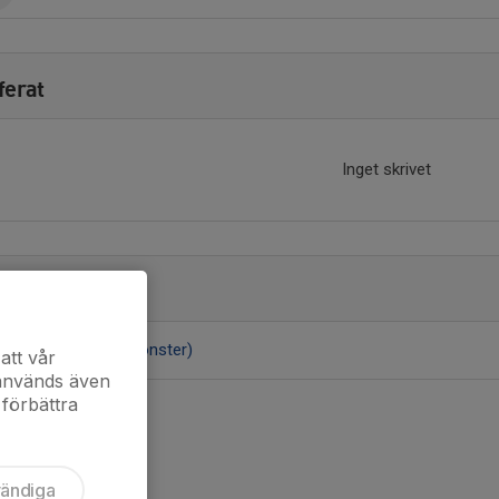
ferat
Inget skrivet
bell
na tabell här (nytt fönster)
att vår
 används även
 förbättra
vändiga