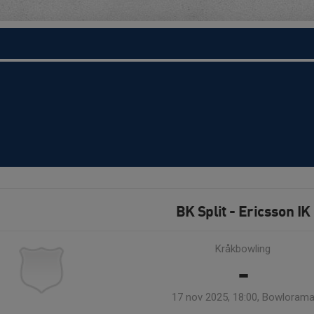
BK Split - Ericsson IK
Kråkbowling
-
17 nov 2025, 18:00, Bowloram