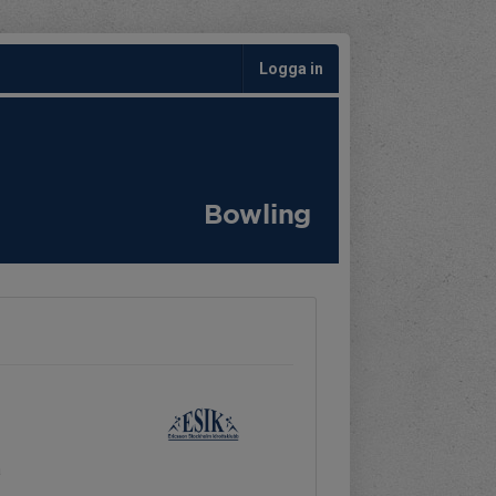
Logga in
Bowling
a