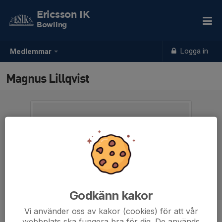
Ericsson IK
Bowling
Logga in
Medlemmar
Magnus Lillqvist
Godkänn kakor
Vi använder oss av kakor (cookies) för att vår
Ålder
56 år
webbplats ska fungera bra för dig. De används