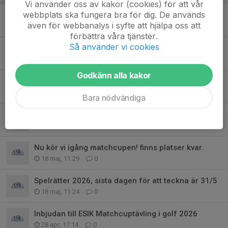
Vi använder oss av kakor (cookies) för att vår
webbplats ska fungera bra för dig. De används
ESIK Golf Bokningen uppdaterad, med nya medlemmar
även för webbanalys i syfte att hjälpa oss att
3 jun, 23:52
0
förbättra våra tjänster.
Så använder vi cookies
ESIK Golf Sommartävling 23/6
3 jun, 09:00
2
Godkänn alla kakor
Vårtävling 2025, Vassunda GK onsdagen den 3 juni
21 maj, 10:00
0
Bara nödvändiga
Preliminärt program ESIK Golf tävlingar 2026
20 maj, 08:02
0
Nu kör vi igång matchcupen! finns platser kvar.
18 maj, 11:29
0
Spelrätter 2026, sista dagen för att teckna är 31/5
18 maj, 11:24
0
Inbjudan till ESIK Matchcuptävling i golf 2026
28 apr, 17:14
0