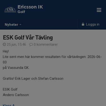
Ericsson IK
Golf
Logga in
Nyheter
ESK Golf Vår Tävling
25 jun, 15:46
0 kommentarer
Hej!
Lite sent men här kommer resultaten för vårtävlingen 2026-06-
03
på Vassunda GK.
Grattis! Erik Lager och Stefan Carlsson
ESIK Golf
Anders Carlsson
Klass A