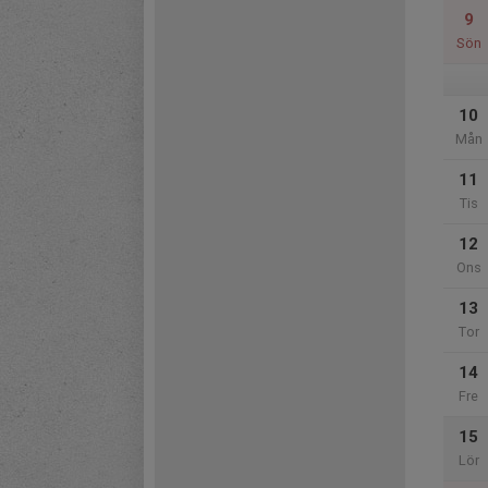
9
Sön
10
Mån
11
Tis
12
Ons
13
Tor
14
Fre
15
Lör