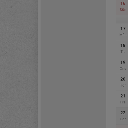
16
Sön
17
Mån
18
Tis
19
Ons
20
Tor
21
Fre
22
Lör