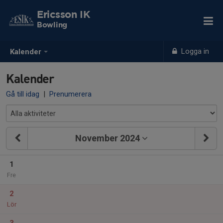
Ericsson IK
Bowling
Logga in
Kalender
Kalender
Gå till idag
|
Prenumerera
November 2024
1
Fre
2
Lör