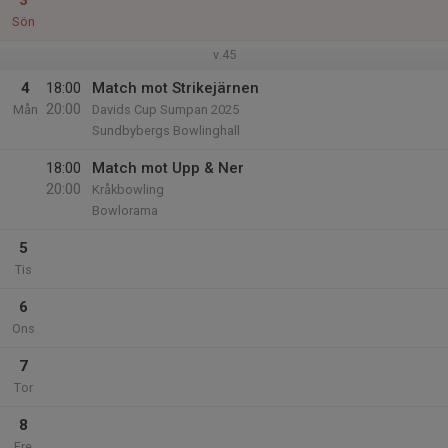
3
Sön
v.45
4
18:00
Match mot Strikejärnen
20:00
Mån
Davids Cup Sumpan 2025
Sundbybergs Bowlinghall
18:00
Match mot Upp & Ner
20:00
Kråkbowling
Bowlorama
5
Tis
6
Ons
7
Tor
8
Fre