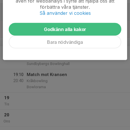
även för webbanalys i syfte att hjälpa oss att
förbättra våra tjänster.
16
Så använder vi cookies
Lör
17
Godkänn alla kakor
Sön
Bara nödvändiga
v.47
18
18:00
Match mot Kassels
20:00
Mån
Davids Cup Sumpan 2025
Sundbybergs Bowlinghall
19:10
Match mot Kransen
20:40
Kråkbowling
Bowlorama
19
Tis
20
Ons