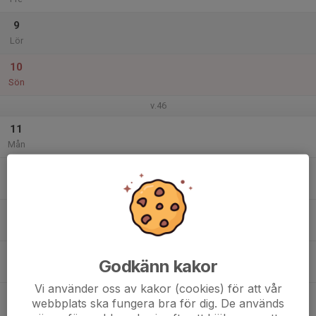
9
Lör
10
Sön
v.46
11
Mån
12
Tis
13
Ons
14
Godkänn kakor
Tor
Vi använder oss av kakor (cookies) för att vår
15
webbplats ska fungera bra för dig. De används
Fre