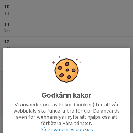
10
Tis
11
Ons
12
Tor
13
Fre
14
Lör
Godkänn kakor
15
Sön
Vi använder oss av kakor (cookies) för att vår
webbplats ska fungera bra för dig. De används
v.51
även för webbanalys i syfte att hjälpa oss att
16
förbättra våra tjänster.
Mån
Så använder vi cookies