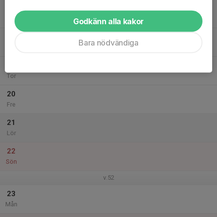
17
Tis
Godkänn alla kakor
18
Bara nödvändiga
Ons
19
Tor
20
Fre
21
Lör
22
Sön
v.52
23
Mån