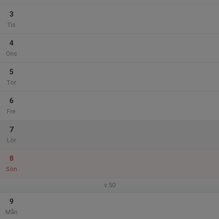
3
Tis
4
Ons
5
Tor
6
Fre
7
Lör
8
Sön
v.50
9
Mån