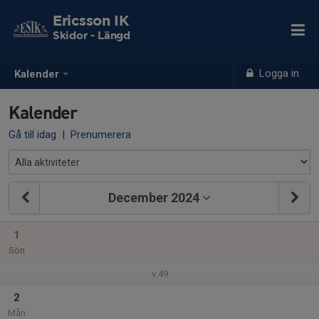
Ericsson IK
Skidor - Längd
Logga in
Kalender
Kalender
Gå till idag
|
Prenumerera
December 2024
1
Sön
v.49
2
Mån