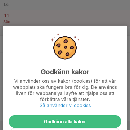
Lör
11
Sön
v.7
12
Mån
13
Tis
Godkänn kakor
14
Vi använder oss av kakor (cookies) för att vår
Ons
webbplats ska fungera bra för dig. De används
15
även för webbanalys i syfte att hjälpa oss att
förbättra våra tjänster.
Tor
Så använder vi cookies
16
Fre
Godkänn alla kakor
17