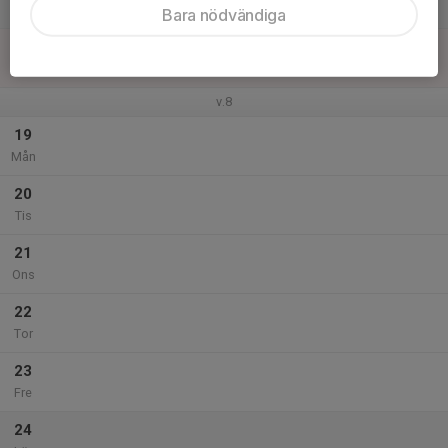
Lör
Bara nödvändiga
18
Sön
v.8
19
Mån
20
Tis
21
Ons
22
Tor
23
Fre
24