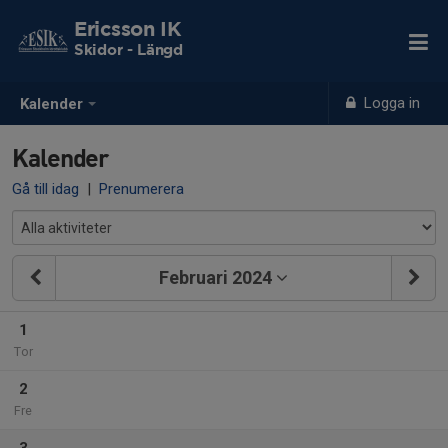
Ericsson IK
Skidor - Längd
Logga in
Kalender
Kalender
Gå till idag
|
Prenumerera
Februari 2024
1
Tor
2
Fre