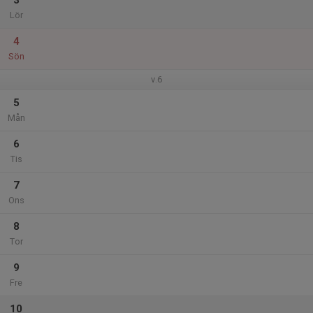
3
Lör
4
Sön
v.6
5
Mån
6
Tis
7
Ons
8
Tor
9
Fre
10