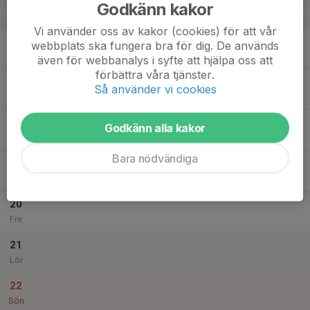
Godkänn kakor
v.12
Vi använder oss av kakor (cookies) för att vår
16
webbplats ska fungera bra för dig. De används
Mån
även för webbanalys i syfte att hjälpa oss att
förbättra våra tjänster.
17
Så använder vi cookies
Tis
18
Godkänn alla kakor
Ons
Bara nödvändiga
19
Tor
20
Fre
21
Lör
22
Sön