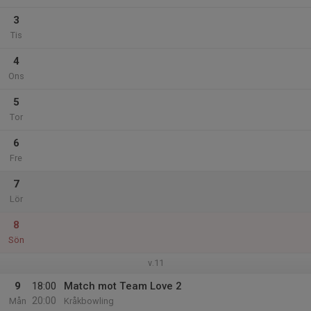
3
Tis
4
Ons
5
Tor
6
Fre
7
Lör
8
Sön
v.11
9
18:00
Match mot Team Love 2
20:00
Mån
Kråkbowling