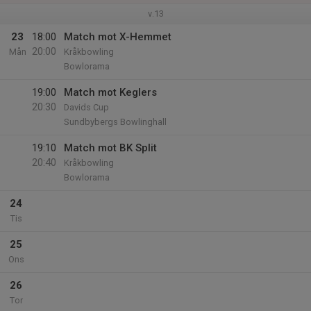
v.13
23
18:00
Match mot X-Hemmet
20:00
Mån
Kråkbowling
Bowlorama
19:00
Match mot Keglers
20:30
Davids Cup
Sundbybergs Bowlinghall
19:10
Match mot BK Split
20:40
Kråkbowling
Bowlorama
24
Tis
25
Ons
26
Tor