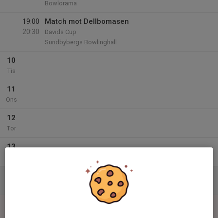
Bowlorama
19:00
Match mot Dellbomasen
20:30
Davids Cup
Sundbybergs Bowlinghall
10
Tis
11
Ons
12
Tor
13
Fre
14
Lör
15
Sön