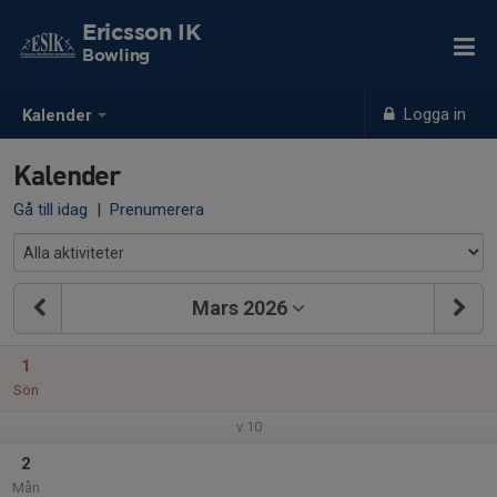
Ericsson IK
Bowling
Logga in
Kalender
Kalender
Gå till idag
|
Prenumerera
Mars 2026
1
Sön
v.10
2
Mån