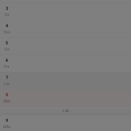
3
Tis
4
Ons
5
Tor
6
Fre
7
Lör
8
Sön
v.46
9
Mån