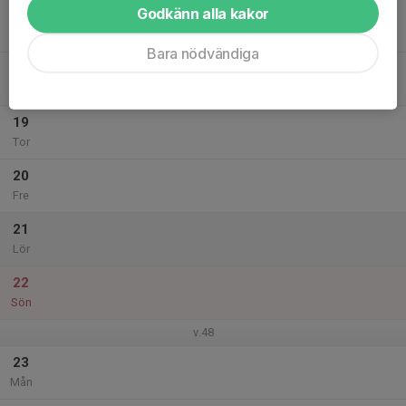
Godkänn alla kakor
17
Tis
Bara nödvändiga
18
Ons
19
Tor
20
Fre
21
Lör
22
Sön
v.48
23
Mån