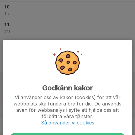
10
Tis
11
Ons
12
Tor
13
Fre
14
Lör
Godkänn kakor
15
Vi använder oss av kakor (cookies) för att vår
Sön
webbplats ska fungera bra för dig. De används
även för webbanalys i syfte att hjälpa oss att
v.47
förbättra våra tjänster.
Så använder vi cookies
16
Mån