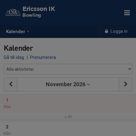
Ericsson IK
Bowling
Logga in
Kalender
Kalender
Gå till idag
|
Prenumerera
November 2026
1
Sön
v.45
2
Mån